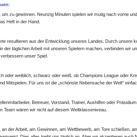
auen:
l, um zu gewinnen. Neunzig Minuten spielen wir mutig nach vorne und 
as Heft in der Hand.
 resultieren aus der Entwicklung unseres Landes. Durch unsere kultur
 in der täglichen Arbeit mit unseren Spielern machen, verbinden wir u
verbessern unser Spiel.
ich oder weiblich, schwarz oder weiß, ob Champions League oder Kreis
d Mitspielen. Für uns ist die „schönste Nebensache der Welt“ einfa
llenmitarbeiter, Betreuer, Vorstand, Trainer, Aushilfen oder Präsidiu
m Team wären wir nicht auf diesem Weltklasseniveau.
, an der Arbeit, am Gewinnen, am Wettbewerb, am Tore schießen, am
mgeist. Dies alles treibt uns täglich an. Aber wir akzeptieren auch 