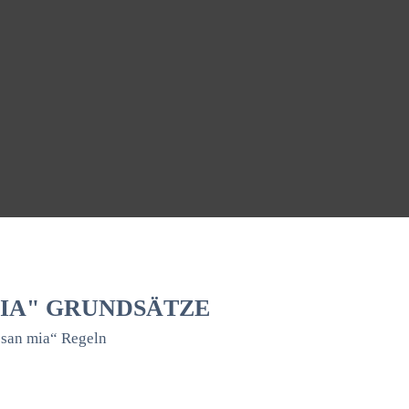
MIA" GRUNDSÄTZE
 san mia“ Regeln