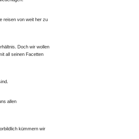
reisen von weit her zu 
hältnis. Doch wir wollen 
t all seinen Facetten 
ind.
s allen 
rbildlich kümmern wir 