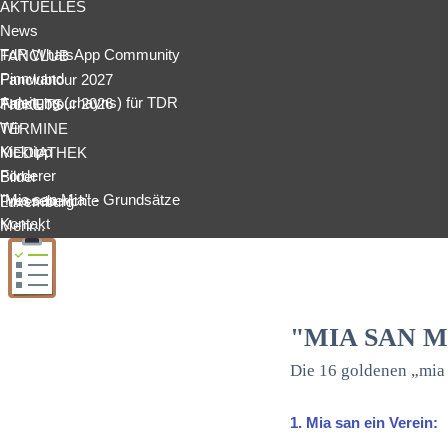
AKTUELLES
News
TdR WhatsApp Community
FANCLUB
Pinnwand
Fanclubtour 2027
Anleitung (chayns) für TDR
Fanclubtour 2026
TICKETS
Wir
TERMINE
Kicktipp
MEDIATHEK
Förderer
Bilder
"Mia san Mia" - Grundsätze
Presseberichte
Luxemburg
Kontakt
Mehr...
Mitgliedsantrag Treu den Roten
"MIA SAN 
Mitglied werden beim FC Bayern
Die 16 goldenen „mia
1. Mia san ein Verein: